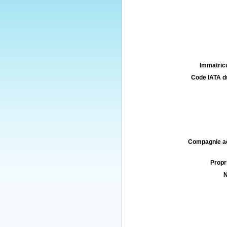
Immatricu
Code IATA d
Compagnie aé
Propri
N