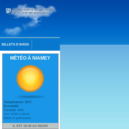
BILLETS D'AVION
MÉTÉO À NIAMEY
Température: 35°C
Ensoleillé
Humidité: 40%
Vent: WSW à 19km/h
Détail et prévisions
IL EST 18:38 AU NIGER