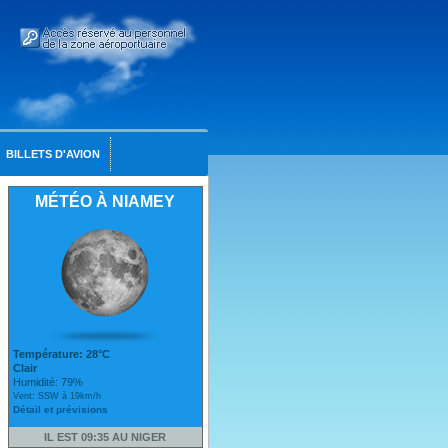
BILLETS D'AVION
MÉTÉO À NIAMEY
Température: 28°C
Clair
Humidité: 79%
Vent: SSW à 19km/h
Détail et prévisions
IL EST 09:35 AU NIGER