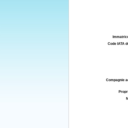
Immatricu
Code IATA d
Compagnie aé
Propri
N