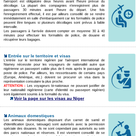
l'aéroport est obligatoire deux heures avant l'heure prévue du
décollage. La plupart des compagnies n'enregistrent plus de
passagers 30 minutes avant l'heure du départ. Une fois
l'enregistrement effectué, il est par ailleurs conseillé de se rendre
immédiatement en salle d'embarquement car les formalités de police
peuvent être longues si plusieurs décollages sont prévus à faible
intervalle.
Les passagers à l'arrivée doivent compter en moyenne 30 à 40
minutes pour effectuer les formalités de police, de douane et
récupérer leurs bagages.
Entrée sur le territoire et visas
L'entrée sur le territoire nigérien par l'aéroport international de
Niamey nécessite pour les voyageurs de nationalité autre que
nigérienne un passeport valide plus de 6 mois après le passage du
poste de police. Par ailleurs, les ressortissants de certains pays
(Europe, Amérique, etc.) doivent se procurer un visa dans la
représentation consulaire la plus proche.
ATTENTION :
Les voyageurs bi-nationaux ne pouvant justifier de
leur nationalité nigérienne (carte d'identité ou passeport nigérien)
sont également soumis à la formalité du visa.
Voir la page sur les visas au Niger
Animaux domestiques
Les animaux domestiques disposant d'un carnet de santé et
d'identification (puce, tatouage) sont autorisés avec la permission
spéciale des douanes. Ils ne sont cependant pas autorisés au sein
des parcs nationaux et réserves. Il est vivement conseillé de se