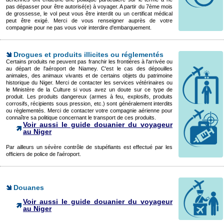
pas dépasser pour être autorisé(e) à voyager. A partir du 7ème mois
de grossesse, le vol peut vous être interdit ou un certificat médical
peut être exigé. Merci de vous renseigner auprès de votre
compagnie pour ne pas vous voir interdire d'embarquement.
Drogues et produits illicites ou réglementés
Certains produits ne peuvent pas franchir les frontières à l'arrivée ou
au départ de l'aéroport de Niamey. C'est le cas des dépouilles
animales, des animaux vivants et de certains objets du patrimoine
historique du Niger. Merci de contacter les services vétérinaires ou
le Ministère de la Culture si vous avez un doute sur ce type de
produit. Les produits dangereux (armes à feu, explosifs, produits
corrosifs, récipients sous pression, etc.) sont généralement interdits
ou règlementés. Merci de contacter votre compagnie aérienne pour
connaître sa politique concernant le transport de ces produits.
Voir aussi le guide douanier du voyageur
au Niger
Par ailleurs un sévère contrôle de stupéfiants est effectué par les
officiers de police de l'aéroport.
Douanes
Voir aussi le guide douanier du voyageur
au Niger