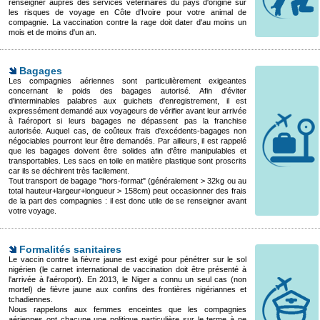
renseigner auprès des services vétérinaires du pays d'origine sur
les risques de voyage en Côte d'Ivoire pour votre animal de
compagnie. La vaccination contre la rage doit dater d'au moins un
mois et de moins d'un an.
Bagages
Les compagnies aériennes sont particulièrement exigeantes
concernant le poids des bagages autorisé. Afin d'éviter
d'interminables palabres aux guichets d'enregistrement, il est
expressément demandé aux voyageurs de vérifier avant leur arrivée
à l'aéroport si leurs bagages ne dépassent pas la franchise
autorisée. Auquel cas, de coûteux frais d'excédents-bagages non
négociables pourront leur être demandés. Par ailleurs, il est rappelé
que les bagages doivent être solides afin d'être manipulables et
transportables. Les sacs en toile en matière plastique sont proscrits
car ils se déchirent très facilement.
Tout transport de bagage "hors-format" (généralement > 32kg ou au
total hauteur+largeur+longueur > 158cm) peut occasionner des frais
de la part des compagnies : il est donc utile de se renseigner avant
votre voyage.
Formalités sanitaires
Le vaccin contre la fièvre jaune est exigé pour pénétrer sur le sol
nigérien (le carnet international de vaccination doit être présenté à
l'arrivée à l'aéroport). En 2013, le Niger a connu un seul cas (non
mortel) de fièvre jaune aux confins des frontières nigériannes et
tchadiennes.
Nous rappelons aux femmes enceintes que les compagnies
aériennes ont chacune une politique particulière sur le terme à ne