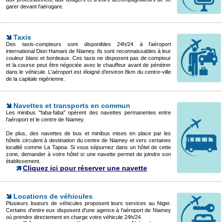
garer devant l'aérogare.
Taxis
Des taxis-compteurs sont disponibles 24h/24 à l'aéroport
international Diori Hamani de Niamey. Ils sont reconnaissables à leur
couleur blanc et bordeaux. Ces taxis ne disposent pas de compteur
et la course peut être négociée avec le chauffeur avant de pénétrer
dans le véhicule. L'aéroport est éloigné d'environ 8km du centre-ville
de la capitale nigérienne.
Navettes et transports en commun
Les minibus "faba-faba" opèrent des navettes permanentes entre
l'aéroport et le centre de Niamey.
De plus, des navettes de bus et minibus mises en place par les
hôtels circulent à destination du centre de Niamey et vers certaines
localité comme La Tapoa. Si vous séjournez dans un hôtel de cette
zone, demander à votre hôtel si une navette permet de joindre son
établissement.
Cliquez ici pour réserver une navette
Locations de véhicules
Plusieurs loueurs de véhicules proposent leurs services au Niger.
Certains d'entre eux disposent d'une agence à l'aéroport de Niamey
où prendre directement en charge votre véhicule 24h/24.