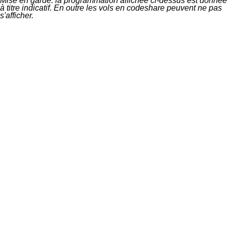
Mise en garde: la programmation affichée ci-dessus est donnée
à titre indicatif. En outre les vols en codeshare peuvent ne pas
s'afficher.