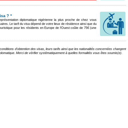
sa ? *
présentation diplomatique nigérienne la plus proche de chez vous
es. Le tarif du visa dépend de votre lieux de résidence ainsi que du
a touristique pour les résidents en Europe de l'Ouest coûte de 75€ (une
onditions d'obtention des visas, leurs tarifs ainsi que les nationalités concernées changent
diplomatique. Merci de vérifier systèmatiquement à quelles formalités vous êtes soumis(e).