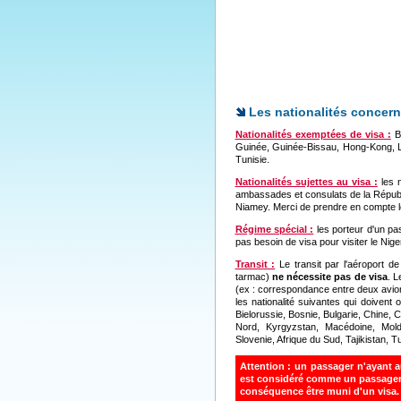
Les nationalités concern
Nationalités exemptées de visa :
Bé
Guinée, Guinée-Bissau, Hong-Kong, Lib
Tunisie.
Nationalités sujettes au visa :
les n
ambassades et consulats de la Républiq
Niamey. Merci de prendre en compte le
Régime spécial :
les porteur d'un pas
pas besoin de visa pour visiter le Niger
Transit :
Le transit par l'aéroport d
tarmac)
ne nécessite pas de visa
. L
(ex : correspondance entre deux avion
les nationalité suivantes qui doivent 
Bielorussie, Bosnie, Bulgarie, Chine,
Nord, Kyrgyzstan, Macédoine, Molda
Slovenie, Afrique du Sud, Tajikistan,
Attention :
un passager n'ayant au
est considéré comme un passager é
conséquence être muni d'un visa.