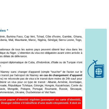
ées *
nin, Burkina Faso, Cap Vert, Tchad, Côte d'Ivoire, Gambie, Ghana,
eria, Mali, Mauritanie, Maroc, Nigéria, Sénégal, Sierra Leone, Togo,
ationaux de tous les autres pays peuvent obtenir leur visa dans les
ue du Niger. L'obtention du visa est obligatoire avant votre arrivée à
s délais de délivrance.
seport diplomatique de Cuba, d'Indonésie, d'Italie ou de Turquie n'ont
.
e Niamey sans changer d'appareil (simple "toucher" de l'avion sur le
e transit par l'aéroport de Niamey
en cas de changement d'appareil
s) ne nécessite pas de visa si le transit dure moins de 24h sauf pour
obtenir un visa pour ce type de transit : Albanie, Arménie, Azerbaijan,
 Croatie, République Tchèque, Géorgie, Hongrie, Kazakhstan, Corée du
vie, Mongolie, Pologne, Portugal, Roumanie, Russie, Slovaquie,
 Turkmenistan, Ukraine, Ouzbekistan et Viet Nam.
cun papier d'identité nigérien (passeport ou carte d'identité),
tranger même s'il bénéficie d'une multi-citoyenneté. Il doit en