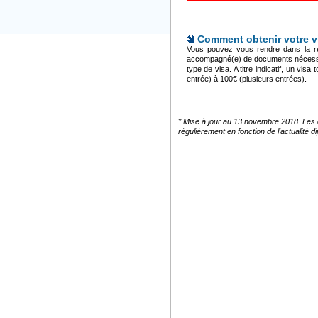
Comment obtenir votre vi
Vous pouvez vous rendre dans la re
accompagné(e) de documents nécessair
type de visa. A titre indicatif, un vis
entrée) à 100€ (plusieurs entrées).
* Mise à jour au 13 novembre 2018. Les c
règulièrement en fonction de l'actualité 