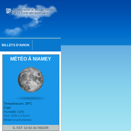
BILLETS D'AVION
MÉTÉO À NIAMEY
Température: 29°C
Clair
Humidité: 62%
Vent: SSW à 17km/h
Détail et prévisions
IL EST 12:02 AU NIGER