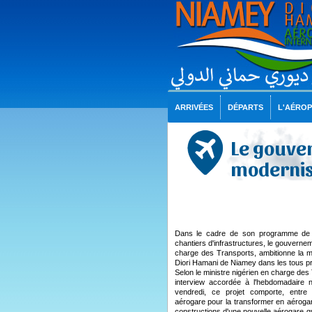
ARRIVÉES
DÉPARTS
L'AÉRO
Le gouve
modernis
Dans le cadre de son programme de 
chantiers d'infrastructures, le gouvernem
charge des Transports, ambitionne la mod
Diori Hamani de Niamey dans les tous p
Selon le ministre nigérien en charge des
interview accordée à l'hebdomadaire 
vendredi, ce projet comporte, entre au
aérogare pour la transformer en aéroga
constructions d'une nouvelle aérogare q