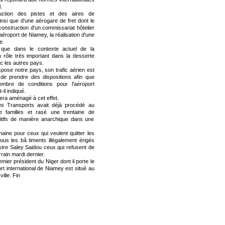
.
ruction des pistes et des aires de
nsi que d'une aérogare de fret dont le
construction d'un commissariat hôtelier
aéroport de Niamey, la réalisation d'une
e.
 que dans le contexte actuel de la
un rôle très important dans la desserte
ec les autres pays.
spose notre pays, son trafic aérien est
 de prendre des dispositions afin que
ombre de conditions pour l'aéroport
il indiqué.
era aménagé à cet effet.
des Transports avait déjà procédé au
e familles et rasé une trentaine de
nitifs de manière anarchique dans une
ine pour ceux qui veulent quitter les
tous les bâ timents illégalement érigés
istre Saley Saidou ceux qui refusent de
errain mardi dernier.
mier président du Niger dont il porte le
t international de Niamey est situé au
ille. Fin