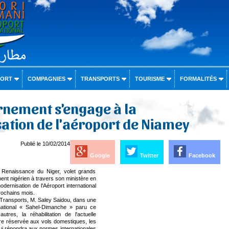
PORT
COMPAGNIES
TRANSPORTS
TOURISME
FORMALITÉS
rnement s'engage à la
ation de l'aéroport de Niamey
Publié le 10/02/2014
Google
Twitter
Facebook
Renaissance du Niger, volet grands
ent nigérien à travers son ministère en
ernisation de l'Aéroport international
rochains mois.
 Transports, M. Saley Saidou, dans une
national « Sahel-Dimanche » paru ce
tres, la réhabilitation de l'actuelle
re réservée aux vols domestiques, les
ui répondra aux normes internationales