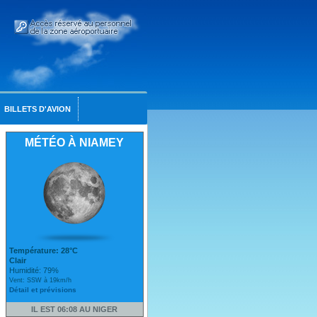
BILLETS D'AVION
MÉTÉO À NIAMEY
Température: 28°C
Clair
Humidité: 79%
Vent: SSW à 19km/h
Détail et prévisions
IL EST 06:08 AU NIGER