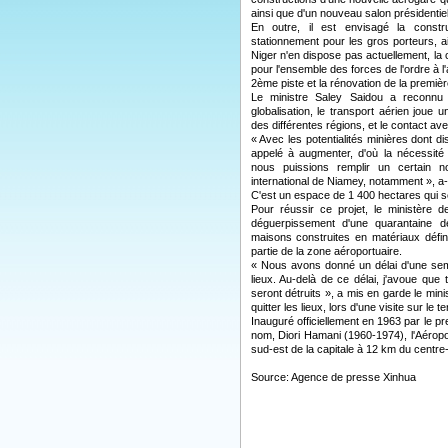
ainsi que d'un nouveau salon présidentiel
En outre, il est envisagé la const
stationnement pour les gros porteurs, ai
Niger n'en dispose pas actuellement, la 
pour l'ensemble des forces de l'ordre à l'
2ème piste et la rénovation de la premièr
Le ministre Saley Saidou a reconnu
globalisation, le transport aérien joue 
des différentes régions, et le contact av
« Avec les potentialités minières dont di
appelé à augmenter, d'où la nécessité
nous puissions remplir un certain n
international de Niamey, notamment », a-t-
C'est un espace de 1 400 hectares qui s
Pour réussir ce projet, le ministère 
déguerpissement d'une quarantaine d
maisons construites en matériaux défi
partie de la zone aéroportuaire.
« Nous avons donné un délai d'une sema
lieux. Au-delà de ce délai, j'avoue que 
seront détruits », a mis en garde le min
quitter les lieux, lors d'une visite sur le t
Inauguré officiellement en 1963 par le pre
nom, Diori Hamani (1960-1974), l'Aéropor
sud-est de la capitale à 12 km du centre-v
Source: Agence de presse Xinhua