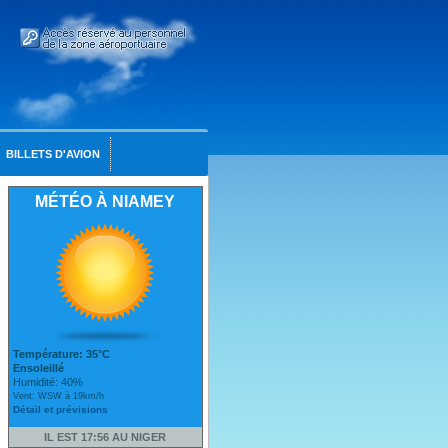
BILLETS D'AVION
MÉTÉO À NIAMEY
Température: 35°C
Ensoleillé
Humidité: 40%
Vent: WSW à 19km/h
Détail et prévisions
IL EST 17:56 AU NIGER