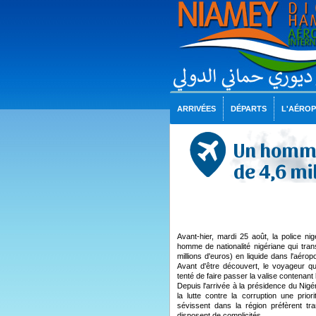
ARRIVÉES
DÉPARTS
L'AÉRO
Un homme
de 4,6 mi
Avant-hier, mardi 25 août, la police nig
homme de nationalité nigériane qui trans
millions d'euros) en liquide dans l'aérop
Avant d'être découvert, le voyageur qu
tenté de faire passer la valise contenant 
Depuis l'arrivée à la présidence du Nig
la lutte contre la corruption une prior
sévissent dans la région préfèrent trans
disposent de complicités.