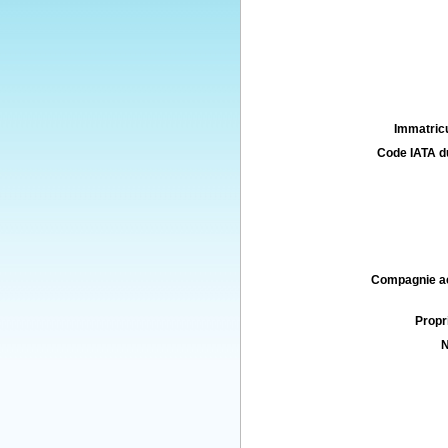
Immatricu
Code IATA d
Compagnie aé
Propri
N