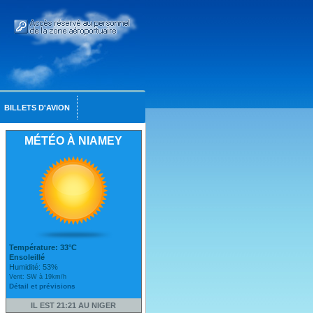
BILLETS D'AVION
MÉTÉO À NIAMEY
Température: 33°C
Ensoleillé
Humidité: 53%
Vent: SW à 19km/h
Détail et prévisions
IL EST 21:21 AU NIGER