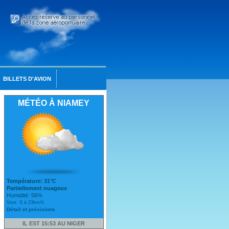
BILLETS D'AVION
MÉTÉO À NIAMEY
Température: 31°C
Partiellement nuageux
Humidité: 56%
Vent: S à 23km/h
Détail et prévisions
IL EST 15:53 AU NIGER