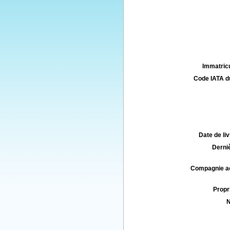
Immatricu
Code IATA d
Date de liv
Derniè
Compagnie aé
Propri
N