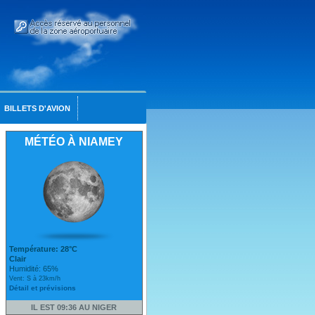
BILLETS D'AVION
MÉTÉO À NIAMEY
Température: 28°C
Clair
Humidité: 65%
Vent: S à 23km/h
Détail et prévisions
IL EST 09:36 AU NIGER