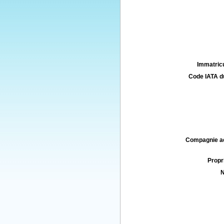
Immatricu
Code IATA d
Compagnie aé
Propri
N