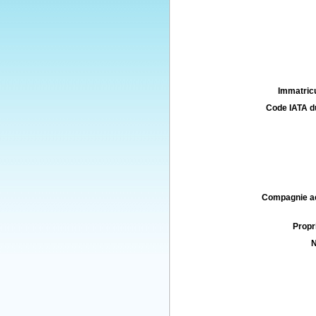
Immatricu
Code IATA d
Compagnie aé
Propri
N