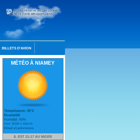
BILLETS D'AVION
MÉTÉO À NIAMEY
Température: 35°C
Ensoleillé
Humidité: 40%
Vent: WSW à 19km/h
Détail et prévisions
IL EST 21:17 AU NIGER