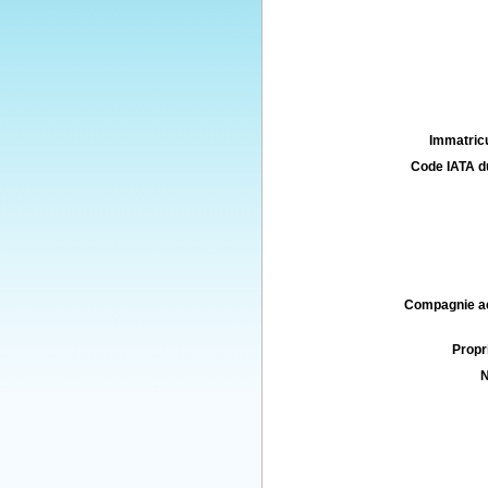
Immatricu
Code IATA d
Compagnie aé
Propri
N