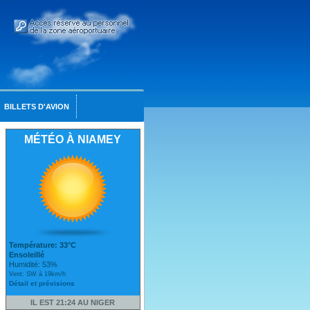
BILLETS D'AVION
MÉTÉO À NIAMEY
Température: 33°C
Ensoleillé
Humidité: 53%
Vent: SW à 19km/h
Détail et prévisions
IL EST 21:24 AU NIGER