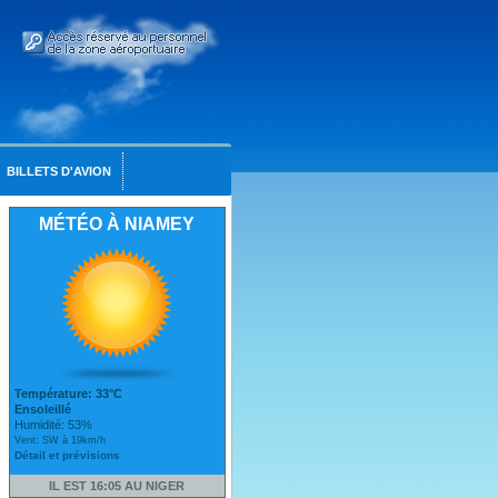
BILLETS D'AVION
MÉTÉO À NIAMEY
Température: 33°C
Ensoleillé
Humidité: 53%
Vent: SW à 19km/h
Détail et prévisions
IL EST 16:05 AU NIGER