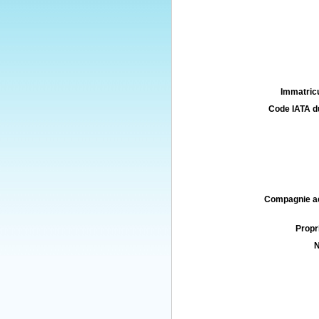
Immatricu
Code IATA d
Compagnie aé
Propri
N