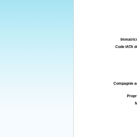
Immatricu
Code IATA d
Compagnie aé
Propri
N