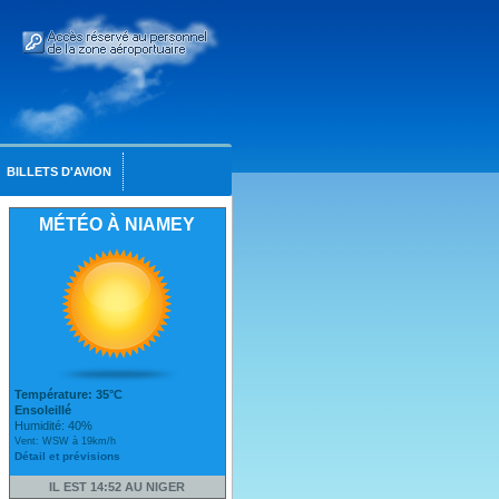
BILLETS D'AVION
MÉTÉO À NIAMEY
Température: 35°C
Ensoleillé
Humidité: 40%
Vent: WSW à 19km/h
Détail et prévisions
IL EST 14:52 AU NIGER