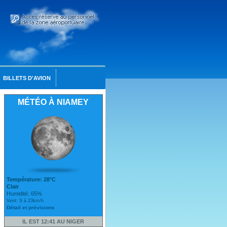
BILLETS D'AVION
MÉTÉO À NIAMEY
Température: 28°C
Clair
Humidité: 65%
Vent: S à 23km/h
Détail et prévisions
IL EST 12:41 AU NIGER