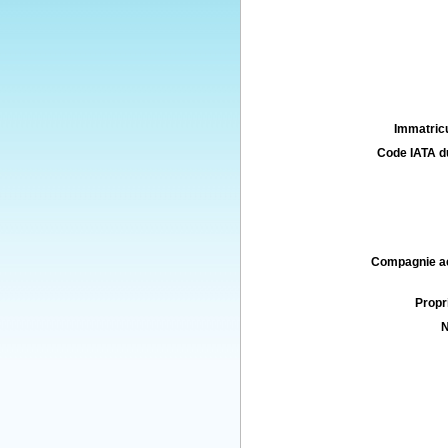
Immatricu
Code IATA d
Compagnie aé
Propri
N