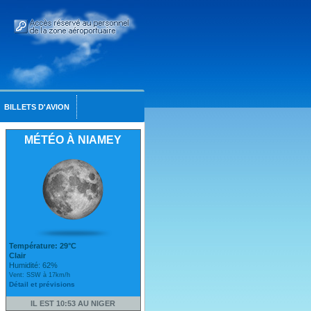
BILLETS D'AVION
MÉTÉO À NIAMEY
Température: 29°C
Clair
Humidité: 62%
Vent: SSW à 17km/h
Détail et prévisions
IL EST 10:53 AU NIGER