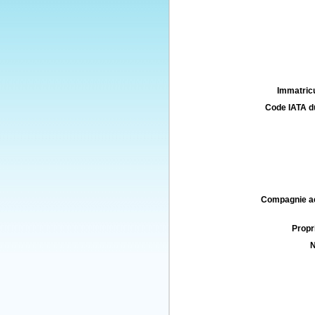
Immatricu
Code IATA d
Compagnie aé
Propri
N