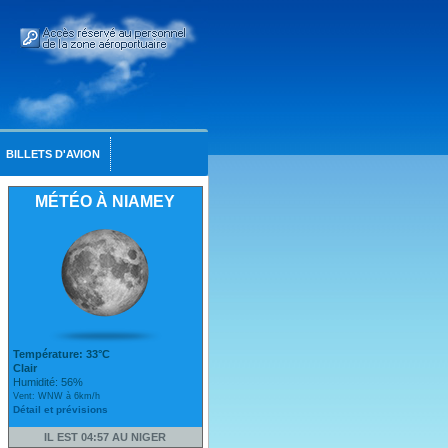
BILLETS D'AVION
MÉTÉO À NIAMEY
Température: 33°C
Clair
Humidité: 56%
Vent: WNW à 6km/h
Détail et prévisions
IL EST 04:57 AU NIGER