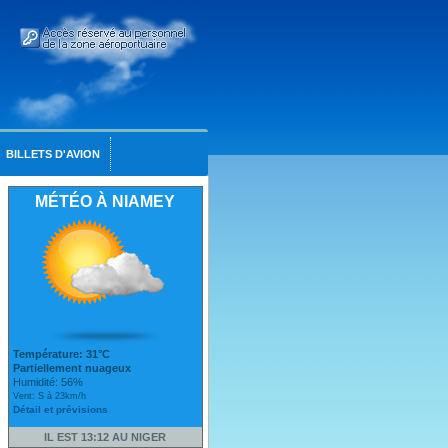
BILLETS D'AVION
MÉTÉO À NIAMEY
Température: 31°C
Partiellement nuageux
Humidité: 56%
Vent: S à 23km/h
Détail et prévisions
IL EST 13:12 AU NIGER