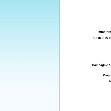
Immatricu
Code IATA d
Compagnie aé
Propri
N