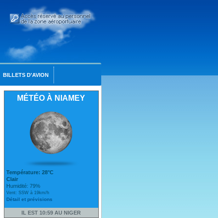
BILLETS D'AVION
MÉTÉO À NIAMEY
Température: 28°C
Clair
Humidité: 79%
Vent: SSW à 19km/h
Détail et prévisions
IL EST 10:59 AU NIGER