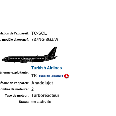
TC-SCL
lation de l'appareil:
737NG 8GJ/W
u modèle d'aéronef:
Turkish Airlines
rienne exploitante:
TK
Anadolujet
étaire de l'appareil:
2
ombre de moteurs:
Turboréacteur
Type de moteur:
en activité
Statut: