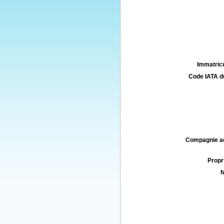
Immatricu
Code IATA d
Compagnie aé
Propri
N