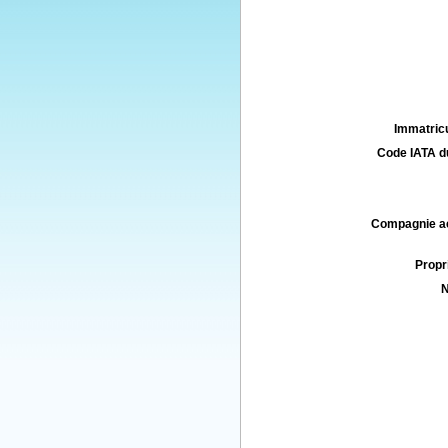
Immatricu
Code IATA d
Compagnie aé
Propri
N