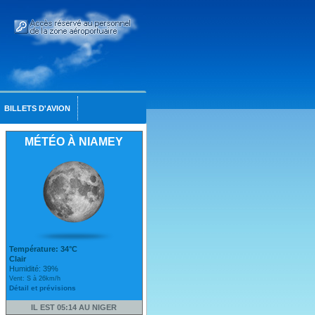
BILLETS D'AVION
MÉTÉO À NIAMEY
Température: 34°C
Clair
Humidité: 39%
Vent: S à 26km/h
Détail et prévisions
IL EST 05:14 AU NIGER