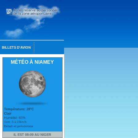
BILLETS D'AVION
MÉTÉO À NIAMEY
Température: 28°C
Clair
Humidité: 65%
Vent: S à 23km/h
Détail et prévisions
IL EST 08:09 AU NIGER