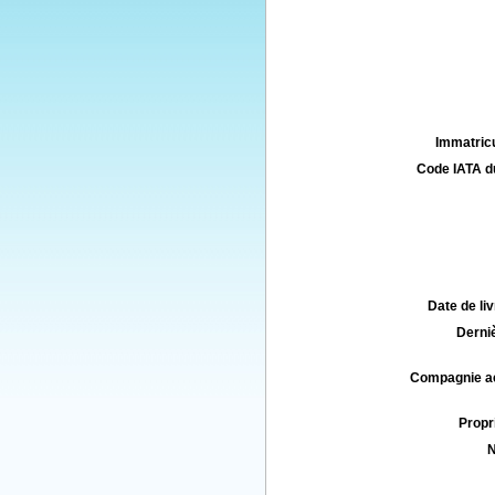
Immatricu
Code IATA d
Date de liv
Derniè
Compagnie aé
Propri
N